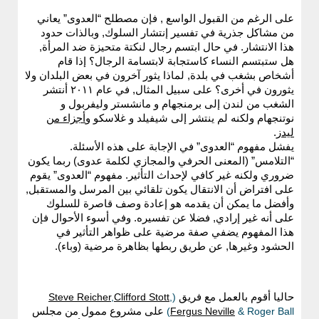
على الرغم من القبول الواسع , فإن مصطلح “العدوى” يعاني
من مشاكل جذرية في تفسير إنتشار السلوك, وبالذات حدود
هذا الانتشار. في حال ابتسم رجال لنكتة متحيزة ضد المرأة,
هل ستبتسم النساء كاستجابة لابتسامة الرجال؟ إذا قام
أشخاص بشغب في بلدة, لماذا يثور آخرون في بعض البلدان ولا
يثورون في أخرى؟ على سبيل المثال, في عام ٢٠١١ أنتشر
الشغب من لندن إلى برمنجهام و مانشستر وليفربول و
نوتنجهام ولكنه لم ينتشر إلى شيفيلد و غلاسكو و
أجزاء من
ليدز
.
يفشل مفهوم “العدوى” في الإجابة على هذه الأسئلة.
“التلامس” (المعنى الحرفي والمجازي لكلمة عدوى) ربما يكون
ضروري ولكنه غير كافي لإحداث التأثير. مفهوم “العدوى” يقوم
على افتراض أن الانتقال يكون تلقائي بين المرسل والمستقبل,
وأفضل ما يمكن أن يقدمه هو إعادة وصف قاصرة للسلوك
على أنه غير إرادي, فضلا عن تفسيره. وفي أسوء الأحوال فإن
هذا المفهوم يضفي صفة مرضية على ظواهر التأثير في
الحشود وغيرها, عن طريق ربطها بظاهرة مرضية (وباء).
حاليا أقوم بالعمل مع فريق
(
,
Clifford Stott
,
Steve Reicher
& Roger Ball)
Fergus Neville
على مشروع ممول من مجلس