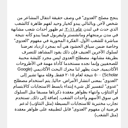
ينجح مصلح “العدوى” في وصف حقيقة انتقال المشاعر من
شخص لآخر, وبالتالي يبدو كخيار وحيد لفهم ظاهرة كالشغب
الذي حدث في لندن
عام ٢٠١١
ثم ظهور أحداث شعب مشابهة
في مدن برمنجهام ومانشستر وليفربول فيما يبدو كأنه نتيجة
مباشرة للشغب الأول. الفكرة المحورية في مفهوم “العدوى”
وخاصة ضمن سياق الحشود هي أنه بمجرد ازدياد تعرضنا
لسلوك الآخرين العنيف فإن ذلك يقود المشاهد للتصرف
بطريقة مشابهة. مصطلح العدوى ليس مجرد كليشة محببة
للصحفيين وإنما نجده مستخدما كأداة مهمة في الأطروحات
الأكاديمية, حيث يظهر لنا محرك البحث الأكاديمي (Google
Scholar) ٥٠٠ نتيجة لعام ٢٠١٥ فقط, وقلة منها تشير إلى
“العدوى” بمعنى انتشار الأمراض. حاليا, يتم استخدام مصطلح
“عدوى” لتفسير كل شيء إبتداء بابسط الاستجابات كالابتسام
أو التثاؤب وانتهاء بظواهر معقدة ذكرناها مسبقا مثل السلوك
في سوق الأسهم وأحداث الشغب. إضافة إلى ذلك, تستخدم
تجارب مختبرية للاستجابات البسيطة (مثل التثاؤب) لدعم
فرضية ان مفهوم “العدوى” قابل لتطبيقه على ظواهر معقدة
(مثل الشغب)