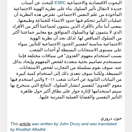
البحوث الاقتصادية والاجتماعية
ESRC
للبحث عن أسباب
جديدة لانتقال تأثير السلوك بناء على نظرية الهوية الاجتماعية
المأخوذة من علم النفس الاجتماعي. تفترض هذه النظرية أن
عمليات التأثير تتحكم فيها حدود الانتماء للجماعة وطبيعتها,
بمعنى أننا نتأثر بالأفراد الذين ينتمون لجماعتنا أكثر من الأفراد
الذي لا ينتمون لها وبالسلوك المتوافق مع معايير جماعتنا أكثر
من السلوك المناقض لها. لذلك نجد أن نظرية الهوية
الاجتماعية مناسبة لتفسير الحدود الاجتماعية للتأثير, سواء
على مستوى الاستجابات البسيطة أو أحداث الشغب.
بسبب استخدام مفهوم “العدوى” في سياقات مختلفة فإننا
سنستخدم تصاميم بحثية متعددة لفحص المفهوم وإيجاد بدائل
عنه. سوف نقوم بسلسلة من التجارب لفحص الاستجابات
البسيطة, ولكننا سوف نتعدى ذلك إلى استخدام كمية كبيرة
من البيانات الثانوية عن أحداث شغب ٢٠١١ والتي استخدم فيها
مفوم “العدوى” لتفسير انتشار السلوك. النتائج التي سنخرج بها
سيتم استخدامها لإثارة حوار على نطاق أكبر حول ظاهرة
التأثير النفسي والقضايا العملية المترتبة عليها.
جون دروري
article
was written by John Drury and was translated
.This
by Khalifah Alfadhli